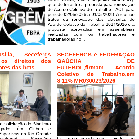
quando foi entre a proposta para renovação
do Acordo Coletivo de Trabalho - ACT para
periodo 02/05/2026 a 01/05/2028. A reunião
tratou da renovação das cláusulas do
Acordo Coletivo de Trabalho 2024/2026 e a
proposta aprovadas em assembleias
realizadas com os trabalhadores e
trabalhadoras no...
ília, Secefergs
SECEFERGS e FEDERAÇÃO
 os direitos dos
GAÚCHA DE
ores das bets
FUTEBOL,firmam Acordo
Coletivo de Trabalho,em
8,11% MR030023/2026
 solicitação do Sindicato
egados em Clubes e
sportivas do Rio Grande
O acordo firmado com a Federação
efergs), o Secretário