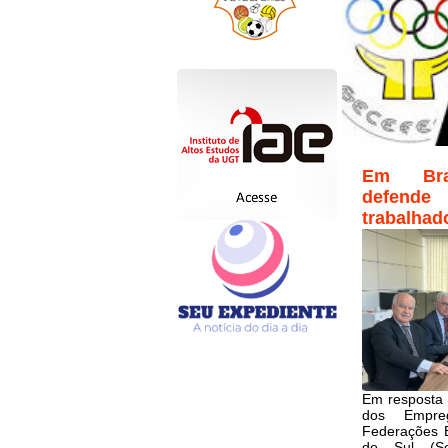
Em Bras
defende
trabalhad
Em resposta à
dos Empr
Federações E
do Sul (Sec