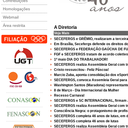
Contribuições
Homologações
Webmail
Área restrita
A Diretoria
Veja Mais
SECEFERGS e GRÊMIO, realizaram a terceira
Em Brasília, Secefergs defende os direitos d
SECEFERGS e FEDERAÇÃO GAÚCHA DE FUTEBO
FGF e SECEFERGS tratam de acordo coletivo 
1º maio DIA DO TRABALHADOR!
SECEFERGS realiza Assembleia Geral com trab
Cristo ressuscitou - Feliz Páscoa!
Marcio Zuba, aponta consolidação dos eSports
SECEFERGS, convoca Assemleia Geral para de
Washington Santos (Maradona) representant
8 de Março - Dia Internacional da Mulher
Recesso Carnaval
SECEFERGS e SC INTERNACIONAL, firmam Acor
SECEFERGS realiza Assembleia Geral com tr
Consciência Negra: o protagonismo de profis
SECEFERGS completa 46 anos de lutas, em de
SECEFERGS completa 46 anos de lutas
SECEFERGS realiza Assembleia Geral com tr