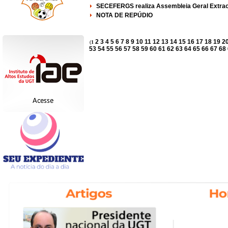
SECEFERGS realiza Assembleia Geral Extraor
NOTA DE REPÚDIO
2
3
4
5
6
7
8
9
10
11
12
13
14
15
16
17
18
19
2
(
1
53
54
55
56
57
58
59
60
61
62
63
64
65
66
67
68